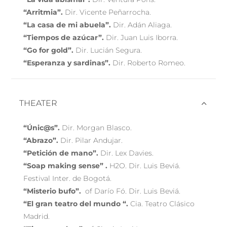
“Arritmia”.
Dir. Vicente Peñarrocha.
“La casa de mi abuela”.
Dir. Adán Aliaga.
“Tiempos de azúcar”.
Dir. Juan Luis Iborra.
“Go for gold”.
Dir. Lucián Segura.
“Esperanza y sardinas”.
Dir. Roberto Romeo.
THEATER
“Únic@s”.
Dir. Morgan Blasco.
“Abrazo”.
Dir. Pilar Andujar.
“Petición de mano”.
Dir. Lex Davies.
“Soap making sense” .
H2O. Dir. Luis Beviá.
Festival Inter. de Bogotá.
“Misterio bufo”.
of Darío Fó. Dir. Luis Beviá.
“El gran teatro del mundo “.
Cia. Teatro Clásico
Madrid.