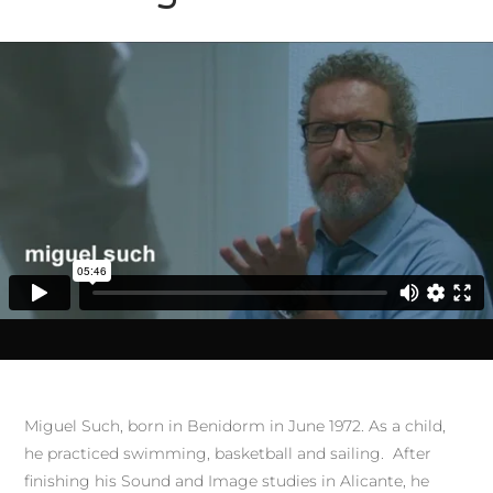
Miguel Such, born in Benidorm in June 1972. As a child,
he practiced swimming, basketball and sailing. After
finishing his Sound and Image studies in Alicante, he