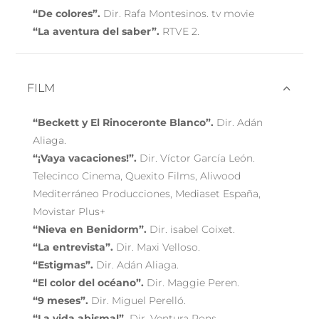
“De colores”.
Dir. Rafa Montesinos. tv movie
“La aventura del saber”.
RTVE 2.
FILM
“Beckett y El Rinoceronte Blanco”.
Dir. Adán
Aliaga.
“¡Vaya vacaciones!”.
Dir. Víctor García León.
Telecinco Cinema, Quexito Films, Aliwood
Mediterráneo Producciones, Mediaset España,
Movistar Plus+
“Nieva en Benidorm”.
Dir. isabel Coixet.
“La entrevista”.
Dir. Maxi Velloso.
“Estigmas”.
Dir. Adán Aliaga.
“El color del océano”.
Dir. Maggie Peren.
“9 meses”.
Dir. Miguel Perelló.
“La vida abismal”.
Dir. Ventura Pons.