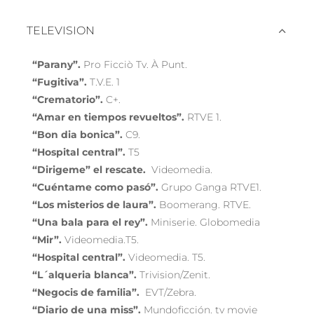
TELEVISION
“Parany”.
Pro Ficciò Tv. À Punt.
“Fugitiva”.
T.V.E. 1
“Crematorio”.
C+.
“Amar en tiempos revueltos”.
RTVE 1.
“Bon dia bonica”.
C9.
“Hospital central”.
T5
“Dirigeme” el rescate.
Videomedia.
“Cuéntame como pasó”.
Grupo Ganga RTVE1.
“Los misterios de laura”.
Boomerang. RTVE.
“Una bala para el rey”.
Miniserie. Globomedia
“Mir”.
Videomedia.T5.
“Hospital central”.
Videomedia. T5.
“L´alqueria blanca”.
Trivision/Zenit.
“Negocis de familia”.
EVT/Zebra.
“Diario de una miss”.
Mundoficción. tv movie