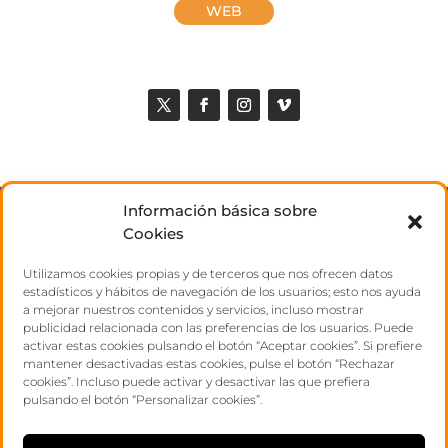
WEB
Información básica sobre
ABOUT US
Cookies
Utilizamos cookies propias y de terceros que nos ofrecen datos
TALENTS
estadísticos y hábitos de navegación de los usuarios; esto nos ayuda
a mejorar nuestros contenidos y servicios, incluso mostrar
publicidad relacionada con las preferencias de los usuarios. Puede
CONTACT
activar estas cookies pulsando el botón “Aceptar cookies”. Si prefiere
mantener desactivadas estas cookies, pulse el botón “Rechazar
cookies”. Incluso puede activar y desactivar las que prefiera
pulsando el botón “Personalizar cookies”.
POLÍTICA DE PRIVACIDAD
AVISO LEGAL