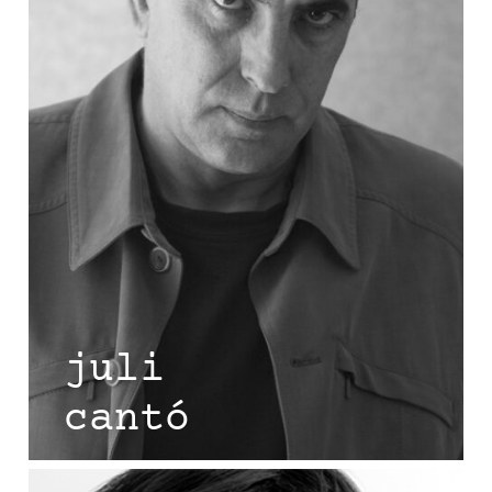
juli
cantó