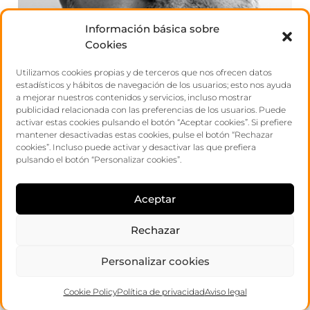
Información básica sobre
Cookies
Utilizamos cookies propias y de terceros que nos ofrecen datos
estadísticos y hábitos de navegación de los usuarios; esto nos ayuda
a mejorar nuestros contenidos y servicios, incluso mostrar
publicidad relacionada con las preferencias de los usuarios. Puede
activar estas cookies pulsando el botón “Aceptar cookies”. Si prefiere
mantener desactivadas estas cookies, pulse el botón “Rechazar
rafa
cookies”. Incluso puede activar y desactivar las que prefiera
pulsando el botón “Personalizar cookies”.
forner
Aceptar
Rechazar
Personalizar cookies
Cookie Policy
Política de privacidad
Aviso legal