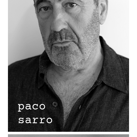
paco
sarro