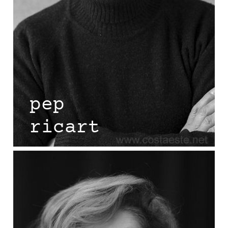
pep
ricart