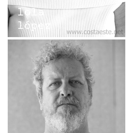
lola
lópez