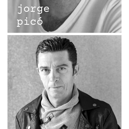
jorge
picó