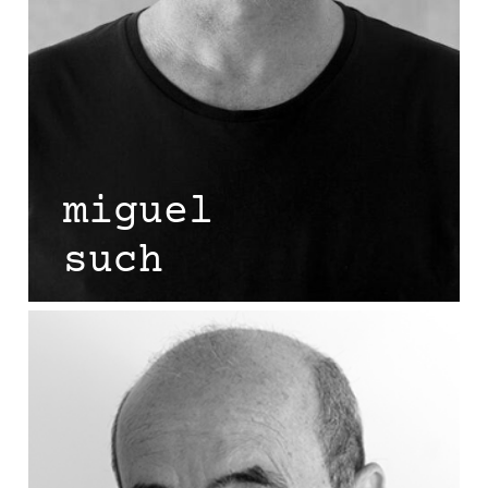
miguel
such