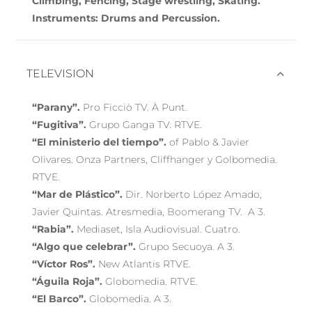
Climbing, Fencing, Stage wrestling, Skating.
Instruments: Drums and Percussion.
TELEVISION
“Parany”.
Pro Ficciò TV. À Punt.
“Fugitiva”.
Grupo Ganga TV. RTVE.
“El ministerio del tiempo”.
of Pablo & Javier
Olivares. Onza Partners, Cliffhanger y Golbomedia.
RTVE.
“Mar de Plástico”.
Dir. Norberto López Amado,
Javier Quintas. Atresmedia, Boomerang TV. A 3.
“Rabia”.
Mediaset, Isla Audiovisual. Cuatro.
“Algo que celebrar”.
Grupo Secuoya. A 3.
“Víctor Ros”.
New Atlantis RTVE.
“Águila Roja”.
Globomedia. RTVE.
“El Barco”.
Globomedia. A 3.