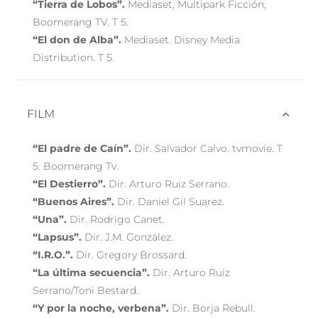
“Tierra de Lobos”.
Mediaset, Multipark Ficción,
Boomerang TV. T 5.
“El don de Alba”.
Mediaset. Disney Media
Distribution. T 5.
FILM
“El padre de Caín”.
Dir. Salvador Calvo. tvmovie. T
5. Boomerang Tv.
“El Destierro”.
Dir. Arturo Ruiz Serrano.
“Buenos Aires”.
Dir. Daniel Gil Suarez.
“Una”.
Dir. Rodrigo Canet.
“Lapsus”.
Dir. J.M. González.
“I.R.O.”.
Dir. Gregory Brossard.
“La última secuencia”.
Dir. Arturo Ruiz
Serrano/Toni Bestard.
“Y por la noche, verbena”.
Dir. Borja Rebull.