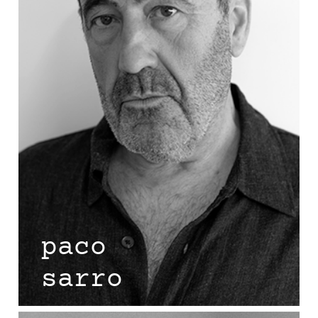
paco
sarro