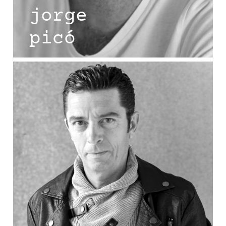
jorge
picó