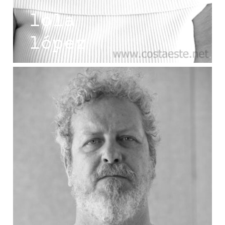
lola
lópez