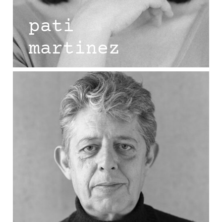
pati
martinez