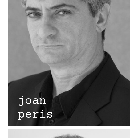
joan
peris