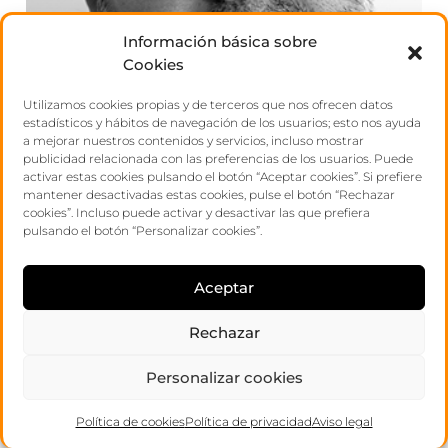
Información básica sobre
Cookies
Utilizamos cookies propias y de terceros que nos ofrecen datos
estadísticos y hábitos de navegación de los usuarios; esto nos ayuda
a mejorar nuestros contenidos y servicios, incluso mostrar
publicidad relacionada con las preferencias de los usuarios. Puede
activar estas cookies pulsando el botón “Aceptar cookies”. Si prefiere
mantener desactivadas estas cookies, pulse el botón “Rechazar
rafa
cookies”. Incluso puede activar y desactivar las que prefiera
pulsando el botón “Personalizar cookies”.
forner
Aceptar
Rechazar
Personalizar cookies
Política de cookies
Política de privacidad
Aviso legal