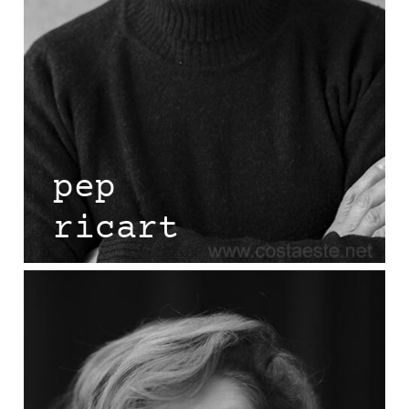
pep
ricart