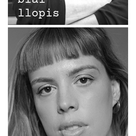
blai
llopis