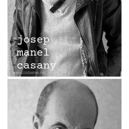
josep
manel
casany