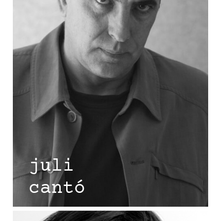
juli
cantó