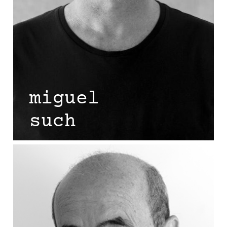
miguel
such