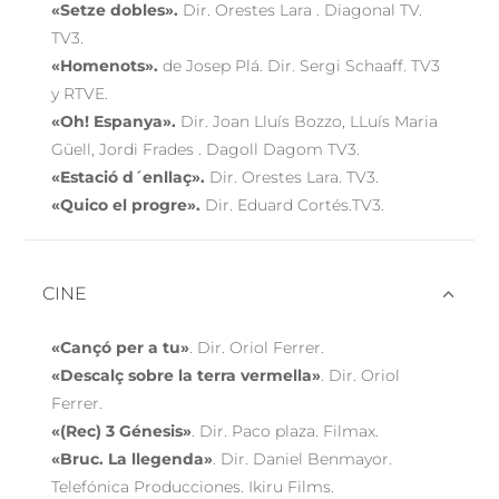
«Setze dobles».
Dir. Orestes Lara . Diagonal TV.
TV3.
«Homenots».
de Josep Plá. Dir. Sergi Schaaff. TV3
y RTVE.
«Oh! Espanya».
Dir. Joan Lluís Bozzo, LLuís Maria
Güell, Jordi Frades . Dagoll Dagom TV3.
«Estació d´enllaç».
Dir. Orestes Lara. TV3.
«Quico el progre».
Dir. Eduard Cortés.TV3.
CINE
«Cançó per a tu»
. Dir. Oriol Ferrer.
«Descalç sobre la terra vermella»
. Dir. Oriol
Ferrer.
«(Rec) 3 Génesis»
. Dir. Paco plaza. Filmax.
«Bruc. La llegenda»
. Dir. Daniel Benmayor.
Telefónica Producciones. Ikiru Films.