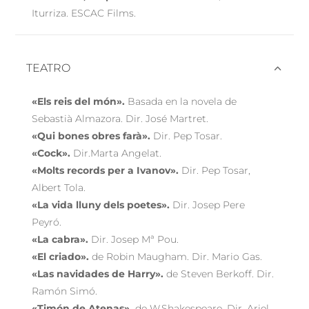
Iturriza. ESCAC Films.
TEATRO
«Els reis del món».
Basada en la novela de
Sebastià Almazora. Dir. José Martret.
«Qui bones obres farà».
Dir. Pep Tosar.
«Cock».
Dir.Marta Angelat.
«Molts records per a Ivanov».
Dir. Pep Tosar,
Albert Tola.
«La vida lluny dels poetes».
Dir. Josep Pere
Peyró.
«La cabra».
Dir. Josep Mª Pou.
«El criado».
de Robin Maugham. Dir. Mario Gas.
«Las navidades de Harry».
de Steven Berkoff. Dir.
Ramón Simó.
«Timón de Atenas».
de W.Shakespeare. Dir. Ariel