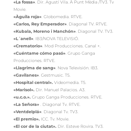
«La fossa»
. Dir. Agustí Vila. À Punt Mèdia /TV3. Tv
Movie.
«Àguila roja»
. Globomedia. RTVE.
«Carlos, Rey Emperador»
. Diagonal TV. RTVE.
«Kubala, Moreno i Manchón»
. Diagonal TV. TV3.
«L´anell»
. IB3/NOVA TELEVISIÓ.
«Crematorio»
. Mod Producciones. Canal +.
«Cuéntame cómo pasó»
. Grupo Ganga
Producciones. RTVE.
«Llagrima de sang»
. Nova Televisión. IB3.
«Gavilanes»
. Gestmusic. T5.
«Hospital central».
Videomedia. T5.
«Marisol».
Dir. Manuel Palacios. A3.
«u.c.o.».
Grupo Ganga Producciones. RTVE.
«La Señora»
. Diagonal Tv. RTVE.
«Ventdelplá»
. Diagonal Tv. TV3.
«El premio».
ICC. Tv. Movie.
«El cor de la ciutat».
Dir. Esteve Rovira. TV3.