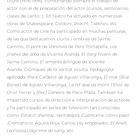
Lliure (1976-1994), combinando siempre el trabajo de
actor con el de preparación del actor (cursos, seminarios,
clases de canto…). En teatro ha actuado en numerosas
obras de Shakespeare, Goldoni, Brecht, Txèkhov, etc.
Como actor de cine ha participado en muchas películas,
de las que destacamos
Llums i ombres
de Jaime
Camino,
El pont de Varsòvia
de Pere Portabella,
Los
jinetes del alba
de Vicente Aranda,
El llarg hivern
de
Jaime Camino,
El amante bilingüe
de Vicente
Aranda,
Cròniques de la veritat oculta
.
Pedagogia
aplicada
(Pere Calders) de Agustí Villaronga,
El mar
(Blai
Bonet) de Agustí Villaronga,
La nit que va morir l’Elvis
de
Oriol Ferrer y
[Rec] Génesis
de Paco Plaza. También ha
impartido cursos de dirección e interpretación de actores
y ha participado en series de televisión tan conocidas
como
Estació d’enllaç
,
Ventdelplà
,
Cuéntame cómo pasó
,Crematorio
, Águila Roja, Carlos, rey emperador
, El Anell,
La Fossa,Llàgrima de sang
, etc.