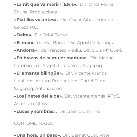
«La nit que va morir l´Elvis».
Dir. Oriol Ferrer.
Enunai Produccions.
«Platillos volantes».
Dir. Óscar Aibar. Enrique
Cerezo P.C.
«Delta».
Dir.Oriol Ferrer.
«El mar».
de Blai Bonet. Dir. Agustí Villaronga.
«Andorra».
de Françesc Viadiu. Dir. Lluis Mª Güell.
«En brazos de la mujer madura».
Dir. Manuel
Lombardero. Sogetel, Lolafilms, Sogepaq.
«El amante bilingüe».
Dir. Vicente Aranda.
Lolafilms, Atrium Productions, Cartel Films,
Sogepaq, Antena3.com.
«Los jinetes del alba».
Dir. Vicente Aranda. RTVE.
Asterisco Films.
«Luces y sombras».
Dir. Jaime Camino.
CORTOMETRAJES
«Una hora, un paso».
Dir. Bernat Gual, Aitor