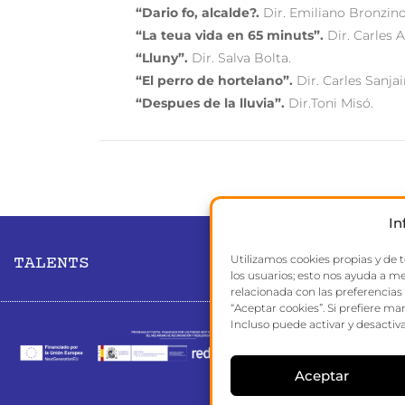
“Dario fo, alcalde?.
Dir. Emiliano Bronzino
“La teua vida en 65 minuts”.
Dir. Carles A
“Lluny”.
Dir. Salva Bolta.
“El perro de hortelano”.
Dir. Carles Sanja
“Despues de la lluvia”.
Dir.Toni Misó.
In
Utilizamos cookies propias y de 
TALENTS
los usuarios; esto nos ayuda a me
relacionada con las preferencias
“Aceptar cookies”. Si prefiere ma
Incluso puede activar y desactiva
Aceptar