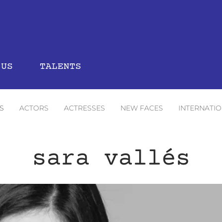
 US
TALENTS
S
ACTORS
ACTRESSES
NEW FACES
INTERNATI
sara vallés