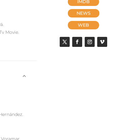
IMDB
.
NEWS
á.
WEB
Tv Movie.
 Hernández.
. Voramar