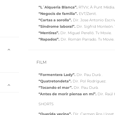
“L´Alqueria Blanca”.
RTVV; À Punt Mèdia
“Negocis de familia”.
EVT/Zenit.
“Cartas a sorolla”.
Dir. Jose Antonio Escriv
“Sindrome laboral”.
Dir. Sigfrid Monleón. 
“Mentiras”.
Dir. Miguel Perelló. Tv Movie.
“Rapados”.
Dir. Román Parrado. Tv Movie.
FILM
“Formentera Lady”.
Dir. Pau Durà .
“Quatretondeta”.
Dir. Pol Rodríguez.
“Tocando el mar”.
Dir. Pau Durà.
“Antes de morir piensa en mí”.
Dir. Raúl
SHORTS
“Querida vecina”.
Dir. Carmen Ros Lloret