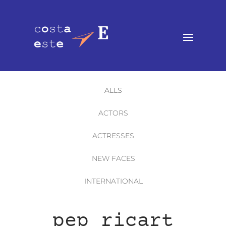
ALLS
ACTORS
ACTRESSES
NEW FACES
INTERNATIONAL
pep ricart