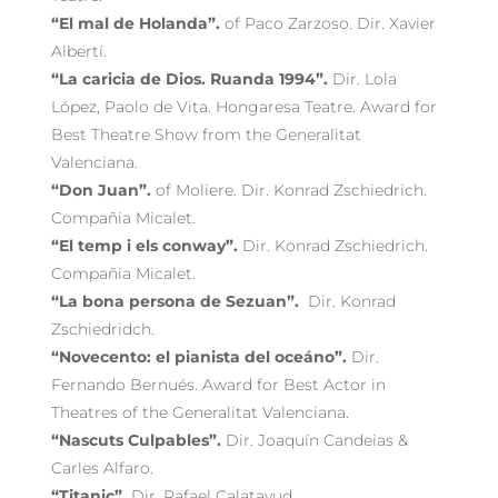
“El mal de Holanda”.
of Paco Zarzoso. Dir. Xavier
Albertí.
“La caricia de Dios. Ruanda 1994”.
Dir. Lola
López, Paolo de Vita. Hongaresa Teatre. Award for
Best Theatre Show from the Generalitat
Valenciana.
“Don Juan”.
of Moliere. Dir. Konrad Zschiedrich.
Compañia Micalet.
“El temp i els conway”.
Dir. Konrad Zschiedrich.
Compañia Micalet.
“La bona persona de Sezuan”.
Dir. Konrad
Zschiedridch.
“Novecento: el pianista del oceáno”.
Dir.
Fernando Bernués. Award for Best Actor in
Theatres of the Generalitat Valenciana.
“Nascuts Culpables”.
Dir. Joaquín Candeias &
Carles Alfaro.
“Titanic”.
Dir. Rafael Calatayud.