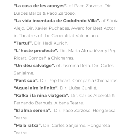
“La casa de les aranyes”.
of Paco Zarzoso. Dir.
Lurdes Barba & Paco Zarzoso.
“La vida inventada de Godofredo Villa”.
of Sónia
Alejo. Dir. Xavier Puchades. Award for Best Actor
in Theatres of the Generalitat Valenciana.
“Tartuf”.
Dir. Hadi Kurich.
“L´hoste precfecte”.
Dir. María Almudéver y Pep
Ricart. Compañia Chicharras.
“Un déu salvatge”.
of Jasmina Reza. Dir. Carles
Sanjaime.
“Fent cua”.
Dir. Pep Ricart. Compañia Chicharras.
“Aquel aire infinito”.
Dir. Lluïsa Cunillé.
“Kafka i la nina viatgera”.
Dir. Carles Alberola &
Fernando Bernués. Albena Teatre.
“El alma serena”.
Dir. Paco Zarzoso. Hongaresa
Teatre.
“Mala ratxa”.
Dir. Carles Sanjaime. Hongaresa
Teatre.