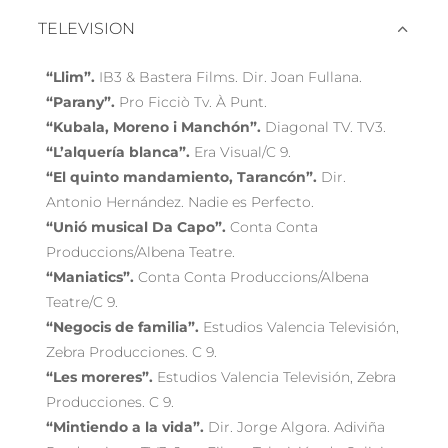
TELEVISION
“Llim”.
IB3 & Bastera Films. Dir. Joan Fullana.
“Parany”.
Pro Ficciò Tv. À Punt.
“Kubala, Moreno i Manchón”.
Diagonal TV. TV3.
“L’alquería blanca”.
Era Visual/C 9.
“El quinto mandamiento, Tarancón”.
Dir.
Antonio Hernández. Nadie es Perfecto.
“Unió musical Da Capo”.
Conta Conta
Produccions/Albena Teatre.
“Maniatics”.
Conta Conta Produccions/Albena
Teatre/C 9.
“Negocis de familia”.
Estudios Valencia Televisión,
Zebra Producciones. C 9.
“Les moreres”.
Estudios Valencia Televisión, Zebra
Producciones. C 9.
“Mintiendo a la vida”.
Dir. Jorge Algora. Adiviña